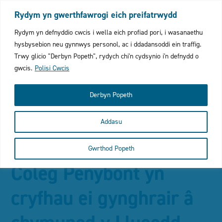
Mewngofnodi
Fy Ffefrynnau
English
Rydym yn gwerthfawrogi eich preifatrwydd
Cliciwch
Rydym yn defnyddio cwcis i wella eich profiad pori, i wasanaethu
hysbysebion neu gynnwys personol, ac i ddadansoddi ein traffig.
i
Trwy glicio "Derbyn Popeth", rydych chi'n cydsynio i'n defnydd o
gwcis.
Polisi Cwcis
agor
y
Derbyn Popeth
ddewisle
Addasu
symudol
Cliciwch
Yn yr adran hon
Gwrthod Popeth
gyda
i
Coleg Penybont yn
bar
agor
cryfhau ei gynghrair â
chwilio
y
brif