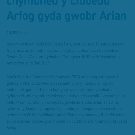
chymuned y Lluoedd
ddewislen
Arfog gyda gwobr Arian
10/09/2025
Rydym wrth ein bodd bod Coleg Penybont yn un o 17 sefydliad yng
Nghymru, ac ymhlith mwy na 300 yn genedlaethol, i fod wedi ennill
Gwobr Arian Cynllun Cydnabod Cyflogwyr (ERS) y Weinyddiaeth
Amddiffyn ar gyfer 2025.
Mae’r Cynllun Cydnabod Cyflogwyr (ERS) yn annog cyflogwyr i
gefnogi’r rhai sydd wedi gwasanaethu yn y lluoedd arfog a’u
teuluoedd, gan sicrhau eu bod yn mwynhau’r un mynediad at
gyfleoedd, yn ogystal ag ysbrydoli sefydliadau eraill i wneud yr un
peth. Mae’r cynllun yn cwmpasu gwobrau efydd, arian ac aur ar
gyfer sefydliadau cyflogwyr sy’n addo, yn dangos neu’n eiriol dros
gefnogaeth i’r Weinyddiaeth Amddiffyn a chymuned y lluoedd arfog,
ac yn sicrhau bod eu gwerthoedd yn cyd-fynd â Chyfamod y Lluoedd
Arfog.