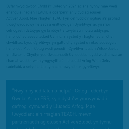
Dyfarnwyd gwobr Efydd i’r Coleg yn 2024 ac ers hynny mae wedi
ehangu ei raglen TEACH, a ddarperir ar y cyd ag elusen
Active4Blood. Mae rhaglen TEACH yn defnyddio’r sgiliau a’r profiad
trosglwyddadwy helaeth a enillwyd gan Gyn-filwyr ac yn rhoi
cefnogaeth datblygu gyrfa iddynt a llwybrau i rolau addysgu,
hyfforddi ac asesu ledled Cymru. Yn ystod y rhaglen ac ar ôl ei
chwblhau, bydd Cyn-filwyr yn gallu dilyn ystod o rolau addysgu a
hyfforddi. Mae’r Coleg wedi penodi’r Cyn-filwr, Julian Wilde-Davies,
yn Diwtor a Chydlynydd Gwasanaeth Cyhoeddus, sydd wedi chwarae
rhan allweddol wrth ymgysylltu â’r Lluoedd Arfog Wrth Gefn,
cadetiaid, a sefydliadau sy’n canolbwyntio ar gyn-filwyr.
“Rwy’n hynod falch o helpu’r Coleg i dderbyn
Gwobr Arian ERS, sy’n dyst i’w ymrwymiad i
gefnogi cymuned y Lluoedd Arfog. Mae
llwyddiant ein rhaglen TEACH, mewn
partneriaeth ag elusen Active4Blood, yn tynnu