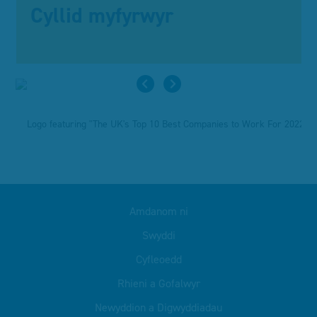
Cyllid myfyrwyr
Amdanom ni
Swyddi
Cyfleoedd
Rhieni a Gofalwyr
Newyddion a Digwyddiadau