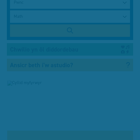
Pwnc
Math
Chwilio yn ôl diddordebau
Ansicr beth i'w astudio?